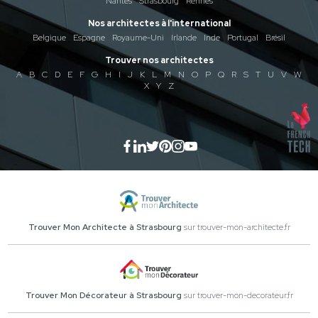
Nantes
Strasbourg
Rennes
Nos architectes à l'international
Belgique
Espagne
Royaume-Uni
Irlande
Inde
Portugal
Brésil
Trouver nos architectes
A
B
C
D
E
F
G
H
I
J
K
L
M
N
O
P
Q
R
S
T
U
V
W
X
Y
Z
Trouver Mon Architecte à Strasbourg
sur trouver-mon-architecte.fr
Trouver Mon Décorateur à Strasbourg
sur trouver-mon-decorateur.fr