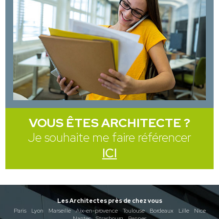
VOUS ÊTES ARCHITECTE ?
Je souhaite me faire référencer
ICI
Les Architectes près de chez vous
Paris
Lyon
Marseille
Aix-en-provence
Toulouse
Bordeaux
Lille
Nice
Nantes
Strasbourg
Rennes