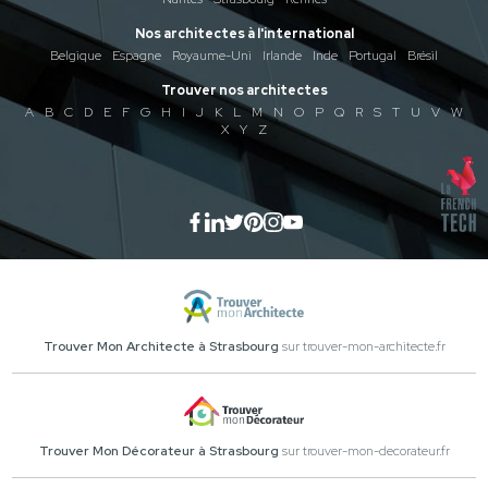
Nos architectes à l'international
Belgique
Espagne
Royaume-Uni
Irlande
Inde
Portugal
Brésil
Trouver nos architectes
A
B
C
D
E
F
G
H
I
J
K
L
M
N
O
P
Q
R
S
T
U
V
W
X
Y
Z
Trouver Mon Architecte à Strasbourg
sur trouver-mon-architecte.fr
Trouver Mon Décorateur à Strasbourg
sur trouver-mon-decorateur.fr