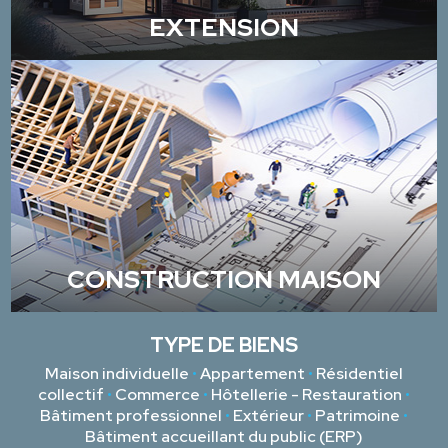
EXTENSION
CONSTRUCTION MAISON
TYPE DE BIENS
Maison individuelle
•
Appartement
•
Résidentiel
collectif
•
Commerce
•
Hôtellerie - Restauration
•
Bâtiment professionnel
•
Extérieur
•
Patrimoine
•
Bâtiment accueillant du public (ERP)