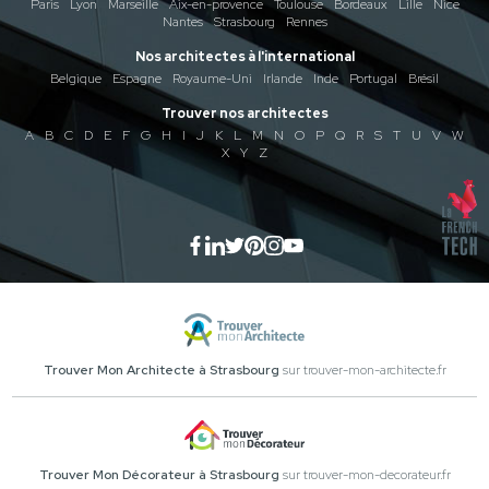
Paris
Lyon
Marseille
Aix-en-provence
Toulouse
Bordeaux
Lille
Nice
Nantes
Strasbourg
Rennes
Nos architectes à l'international
Belgique
Espagne
Royaume-Uni
Irlande
Inde
Portugal
Brésil
Trouver nos architectes
A
B
C
D
E
F
G
H
I
J
K
L
M
N
O
P
Q
R
S
T
U
V
W
X
Y
Z
Trouver Mon Architecte à Strasbourg
sur trouver-mon-architecte.fr
Trouver Mon Décorateur à Strasbourg
sur trouver-mon-decorateur.fr