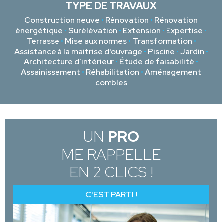
TYPE DE TRAVAUX
Construction neuve
•
Rénovation
•
Rénovation
énergétique
•
Surélévation
•
Extension
•
Expertise
•
Terrasse
•
Mise aux normes
•
Transformation
•
Assistance à la maitrise d'ouvrage
•
Piscine
•
Jardin
•
Architecture d’intérieur
•
Étude de faisabilité
•
Assainissement
•
Réhabilitation
•
Aménagement
combles
UN
PRO
ME RAPPELLE
EN 2 CLICS !
C'EST PARTI !