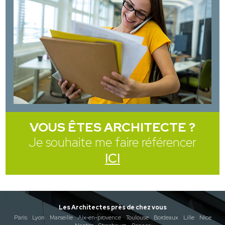
VOUS ÊTES ARCHITECTE ?
Je souhaite me faire référencer
ICI
Les Architectes près de chez vous
Paris
Lyon
Marseille
Aix-en-provence
Toulouse
Bordeaux
Lille
Nice