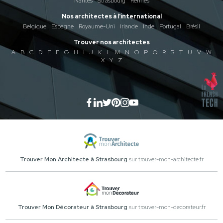
Nantes
Strasbourg
Rennes
Nos architectes à l'international
Belgique
Espagne
Royaume-Uni
Irlande
Inde
Portugal
Brésil
Trouver nos architectes
A
B
C
D
E
F
G
H
I
J
K
L
M
N
O
P
Q
R
S
T
U
V
W
X
Y
Z
Trouver Mon Architecte à Strasbourg
sur trouver-mon-architecte.fr
Trouver Mon Décorateur à Strasbourg
sur trouver-mon-decorateur.fr