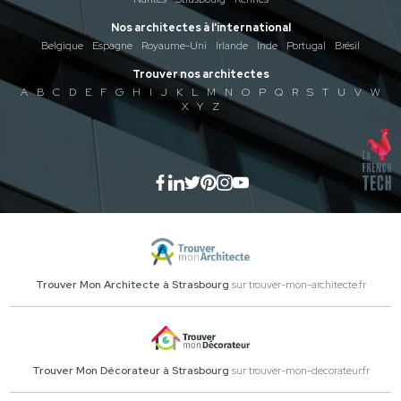
Nos architectes à l'international
Belgique
Espagne
Royaume-Uni
Irlande
Inde
Portugal
Brésil
Trouver nos architectes
A
B
C
D
E
F
G
H
I
J
K
L
M
N
O
P
Q
R
S
T
U
V
W
X
Y
Z
Trouver Mon Architecte à Strasbourg
sur trouver-mon-architecte.fr
Trouver Mon Décorateur à Strasbourg
sur trouver-mon-decorateur.fr