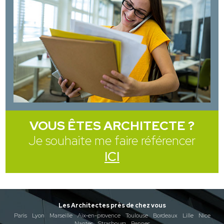
VOUS ÊTES ARCHITECTE ?
Je souhaite me faire référencer
ICI
Les Architectes près de chez vous
Paris
Lyon
Marseille
Aix-en-provence
Toulouse
Bordeaux
Lille
Nice
Nantes
Strasbourg
Rennes